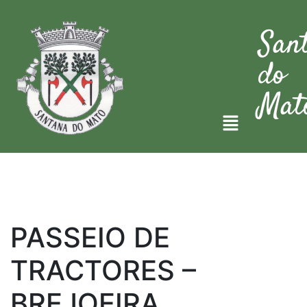
San
do
Mat
PASSEIO DE
TRACTORES –
BREJOEIRA