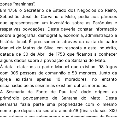
zonas “maninhas”.
Em 1758 o Secretário de Estado dos Negócios do Reino,
Sebastião José de Carvalho e Melo, pedia aos párocos
que apresentassem um inventário sobre as Paróquias e
respetivas povoações. Deste deveria constar informação
sobre a geografia, demografia, economia, administração e
história local. É precisamente através da carta do padre
Manuel de Matos da Silva, em resposta a este inquérito,
datada de 30 de Abril de 1758 que ficamos a conhecer
alguns dados sobre a povoação de Santana do Mato.
À data relata-nos o padre Manuel que existiam 98 fogos
com 305 pessoas de comunhão e 58 menores. Junto da
igreja existiam apenas 10 moradores, no entanto
espalhadas pelas sesmarias existiam outras moradias.
A Sesmaria da Fonte de Pau terá dado origem ao
primórdio povoamento de Santana do Mato. Desta
sesmaria fazia parte uma propriedade com o mesmo
nome que depois do seu aforamento18 (finais do séc. XIX)
deu origem a um aglomerado que denominaram de Foros