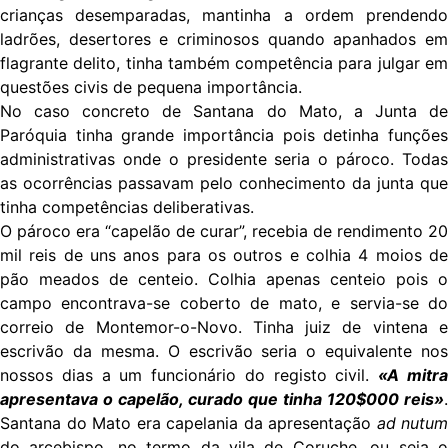
crianças desemparadas, mantinha a ordem prendendo
ladrões, desertores e criminosos quando apanhados em
flagrante delito, tinha também competência para julgar em
questões civis de pequena importância.
No caso concreto de Santana do Mato, a Junta de
Paróquia tinha grande importância pois detinha funções
administrativas onde o presidente seria o pároco. Todas
as ocorrências passavam pelo conhecimento da junta que
tinha competências deliberativas.
O pároco era “capelão de curar”, recebia de rendimento 20
mil reis de uns anos para os outros e colhia 4 moios de
pão meados de centeio. Colhia apenas centeio pois o
campo encontrava-se coberto de mato, e servia-se do
correio de Montemor-o-Novo. Tinha juiz de vintena e
escrivão da mesma. O escrivão seria o equivalente nos
nossos dias a um funcionário do registo civil.
«A mitr
apresentava o capelão, curado que tinha 120$000 reis»
.
Santana do Mato era capelania da apresentação
ad nutum
do arcebispo, no termo da vila de Coruche, ou seja o