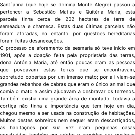
Sant´anna (que hoje se domina Monte Alegre) passou a
pertencer a Sebastião Matias e Quitéria Maria, esta
parcela tinha cerca de 202 hectares de terra de
semeadura e charneca. Estas duas últimas parcelas não
foram aforadas, no entanto, por questões hereditárias
foram feitas desanexações.
O processo de aforamento da sesmaria só teve início em
1901, após a doação feita pela proprietária das terras,
dona Antónia Maria, até então poucas eram as pessoas
que povoavam estas terras que se encontravam,
sobretudo cobertas por um imenso mato; por ali viam-se
grandes rebanhos de cabras que eram o único animal que
comia o mato e assim ajudavam a desbravar os terrenos.
Também existia uma grande área de montado, todavia a
cortiça não tinha a importância que tem hoje em dia,
chegou mesmo a ser usada na construção de habitações.
Muitos destes sobreiros nem sequer eram descortiçados,
as habitações por sua vez eram pequenas casas
construídas também em adobo e erguidas por qualquer