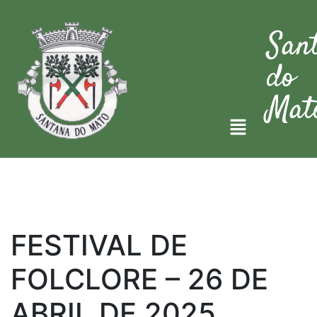
San
do
Mat
FESTIVAL DE
FOLCLORE – 26 DE
ABRIL DE 2025